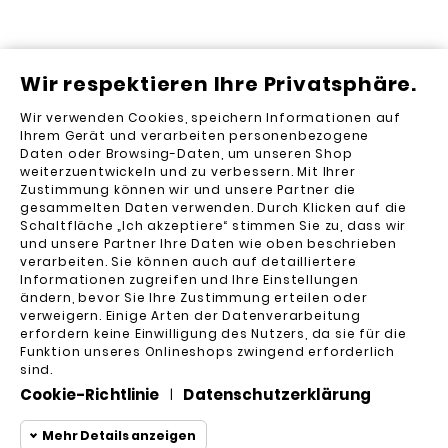
Kundenbewertungen zu UniFi USW Lite 16 & 8 PoE
Wir respektieren Ihre Privatsphäre.
Wandhalterung
Wir verwenden Cookies, speichern Informationen auf
Ihrem Gerät und verarbeiten personenbezogene
Kundenbewertungen (0)
Daten oder Browsing-Daten, um unseren Shop
weiterzuentwickeln und zu verbessern. Mit Ihrer
Bewertung senden
Zustimmung können wir und unsere Partner die
gesammelten Daten verwenden. Durch Klicken auf die
Es gibt noch keine Bewertungen.
Schaltfläche „Ich akzeptiere“ stimmen Sie zu, dass wir
und unsere Partner Ihre Daten wie oben beschrieben
verarbeiten. Sie können auch auf detailliertere
Informationen zugreifen und Ihre Einstellungen
ändern, bevor Sie Ihre Zustimmung erteilen oder
verweigern. Einige Arten der Datenverarbeitung
erfordern keine Einwilligung des Nutzers, da sie für die
Funktion unseres Onlineshops zwingend erforderlich
sind.
Cookie-Richtlinie
Datenschutzerklärung
|
Unser Unternehmen

Mehr Details anzeigen