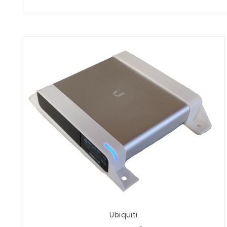
airMAX
– Produkter för trådlösa punkt-till-punkt- 
på långa avstånd.
EdgeMax
– Kraftfulla och flexibla routrar och sw
UniFi Protect
– Övervakningskameror och säkerhets
En av Ubiquitis största styrkor är just möjligheten 
såväl privatpersoner som professionella installatö
hög prestanda och modern design, vilket gör dem til
Ubiquiti