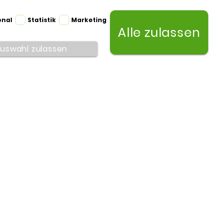
onal
Statistik
Marketing
Alle zulassen
uswahl zulassen
Ubiquiti
UNIFI POE AUDIO PORT WANDHALTERUNG
21,90 €