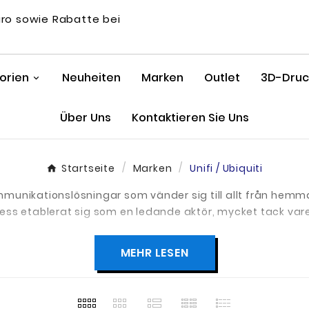
uro sowie Rabatte bei
orien
Neuheiten
Marken
Outlet
3D-Druck
Über Uns
Kontaktieren Sie Uns
Startseite
Marken
Unifi / Ubiquiti
kommunikationslösningar som vänder sig till allt från hemm
ss etablerat sig som en ledande aktör, mycket tack vare
MEHR LESEN
ov inom nätverk och säkerhet, bland annat:
utrar, säkerhetsgateways och trådlösa accesspunkter, all