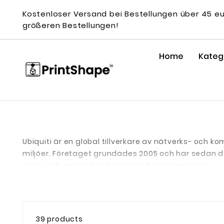
Kostenloser Versand bei Bestellungen über 45 e
größeren Bestellungen!
Home
Kateg
Ubiquiti är en global tillverkare av nätverks- och 
miljöer. Företaget grundades 2005 och har sedan de
priser och användarvänliga mjukvarulösningar.
Ubiquitis produktportfölj täcker in en rad olika beh
UniFi
– Ett heltäckande ekosystem med switchar, ro
Controller.
39 products