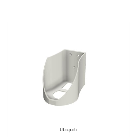
och punkt-till-multipunkt-lösningar, lämpade för att kop
itchar för avancerade användare och företag med högre k
lösningar som sömlöst integreras i samma UniFi-gränssni
att administrera enhetliga nätverkslösningar via ett enda, 
rer att övervaka, optimera och säkra nätverket. Ubiquiti
l ett populärt val för allt från hemmakontoret till mer kr
Ubiquiti