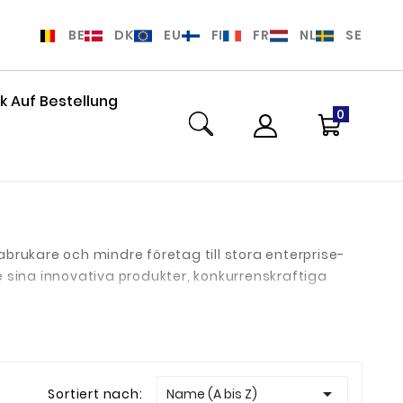
BE
DK
EU
FI
FR
NL
SE
 Auf Bestellung
0
abrukare och mindre företag till stora enterprise-
 sina innovativa produkter, konkurrenskraftiga
a administrerade via den intuitiva UniFi

Sortiert nach:
Name (A bis Z)