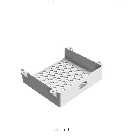
pla ihop byggnader eller skapa bredbandsanslutning
rav på anpassning.
tt för enkel hantering.
överskådligt gränssnitt. Detta gör det enkelt för
s produkter kännetecknas också av robust hårdvara,
ävande företagsmiljöer.
Ubiquiti