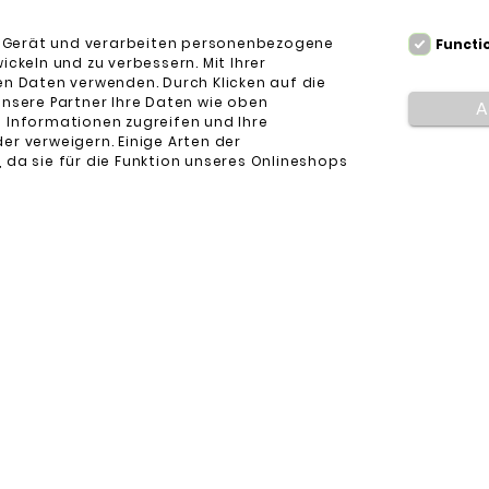
m Gerät und verarbeiten personenbezogene
Functi
keln und zu verbessern. Mit Ihrer
n Daten verwenden. Durch Klicken auf die
unsere Partner Ihre Daten wie oben
A
e Informationen zugreifen und Ihre
er verweigern. Einige Arten der
 da sie für die Funktion unseres Onlineshops
Ubiquiti
UNIFI G6 / G6 PRO TURRET-KAMERA STATIV
kies
nly-Cookies – Sitzungscookies, die für das
17,70 €
e und die Nutzung ihrer grundlegenden
nd. Diese Cookies sind erforderlich, damit
mäß funktioniert.