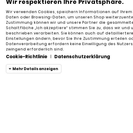
Wir respektieren Ihre Privatsphäre.
Wir verwenden Cookies, speichern Informationen auf Ihre
Daten oder Browsing-Daten, um unseren Shop weiterzuentwic
Zustimmung können wir und unsere Partner die gesammelte
Schaltfläche „Ich akzeptiere“ stimmen Sie zu, dass wir und 
beschrieben verarbeiten. Sie können auch auf detaillierter
Einstellungen ändern, bevor Sie Ihre Zustimmung erteilen od
Datenverarbeitung erfordern keine Einwilligung des Nutzers,
zwingend erforderlich sind.
Cookie-Richtlinie
Datenschutzerklärung
|
Mehr Details anzeigen
Ubiquiti
UNIFI AMPLIFI HD WANDHALTERUNG
Funktionale Coo
Functional
Erforderliche und HttpO
20,00 €
Statistik-Cookies
Browsen auf der Websit
Funktionen notwendig si
Marketing-Cookies
die Website ordnungsge
Andere Cookies
Prestashop