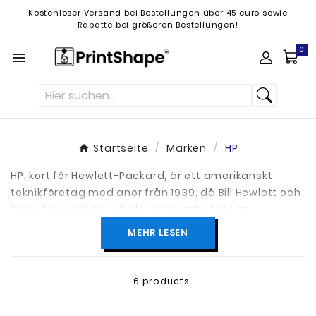
Kostenloser Versand bei Bestellungen über 45 euro sowie
Rabatte bei größeren Bestellungen!
0

Startseite
Marken
HP
HP, kort för Hewlett-Packard, är ett amerikanskt
teknikföretag med anor från 1939, då Bill Hewlett och
Dave Packard grundade verksamheten i en
garageverkstad i Palo Alto, Kalifornien. Sedan dess
MEHR LESEN
har HP vuxit till att bli en av världens största
leverantörer av IT- och hårdvarulösningar för både
konsumenter och företag.
6 products
Företaget erbjuder ett brett sortiment av produkter,