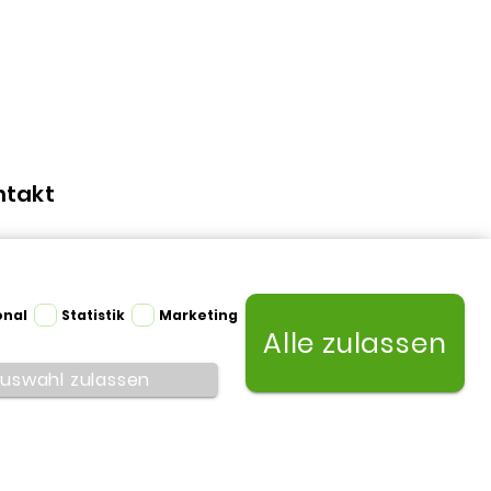
ntakt
Frykdalsbacken 12
info@printshape.at
onal
Statistik
Marketing
Alle zulassen
uswahl zulassen