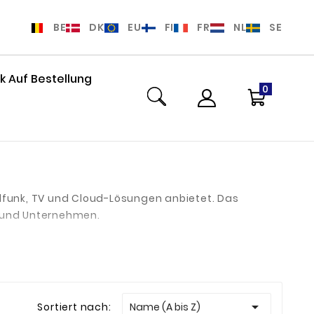
BE
DK
EU
FI
FR
NL
SE
 Auf Bestellung
0
ilfunk, TV und Cloud-Lösungen anbietet. Das
n und Unternehmen.
renden Anbieter von Internet- und

Sortiert nach:
Name (A bis Z)