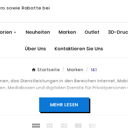
uro sowie Rabatte bei
orien
Neuheiten
Marken
Outlet
3D-Druck
Über Uns
Kontaktieren Sie Uns
Startseite
Marken
1&1
en, das Dienstleistungen in den Bereichen Internet, Mob
en, Mediaboxen und digitalen Dienste für Privatpersone
logie und wettbewerbsfähige Preise ist 1&1 einer der füh
MEHR LESEN
a.