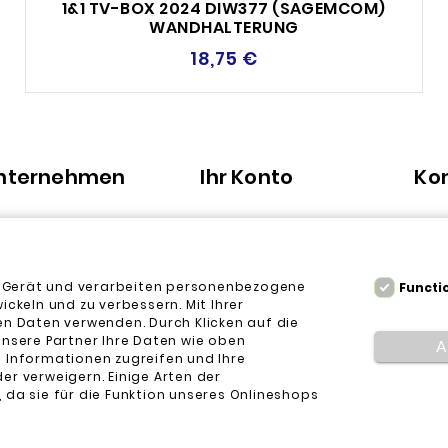
1&1 TV-BOX 2024 DIW377 (SAGEMCOM)
WANDHALTERUNG
18,75 €
Unternehmen
Ihr Konto
Ko
tzerklärung
Persönliche Infos
gungen
Bestellungen
m Gerät und verarbeiten personenbezogene
Functi
en Sie uns
Rechnungskorrekturen
keln und zu verbessern. Mit Ihrer
n Daten verwenden. Durch Klicken auf die
Adressen
unsere Partner Ihre Daten wie oben
A
Gutscheine
e Informationen zugreifen und Ihre
er verweigern. Einige Arten der
Mijn verlanglijstjes
 da sie für die Funktion unseres Onlineshops