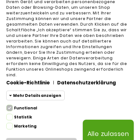
Ihrem Gerät und verarbeiten personenbezogene
✅
Bessere Signalstärke und Verbindung
–
Daten oder Browsing-Daten, um unseren Shop
weiterzuentwickeln und zu verbessern. Mit Ihrer
Eine optimal platzierte Bridge verbessert die
Philips Hue
Zustimmung können wir und unsere Partner die
Kommunikation mit Ihren Hue-Lampen und
gesammelten Daten verwenden. Durch Klicken auf die
WANDHALTERUNG FÜR
Zubehörteilen.
Schaltfläche „Ich akzeptiere“ stimmen Sie zu, dass wir
PHILIPS HUE BRIDGE 2
und unsere Partner Ihre Daten wie oben beschrieben
✅
Saubere und organisierte Installation
–
verarbeiten. Sie können auch auf detailliertere
16,25 €
Kein Kabelsalat oder lose herumliegende Geräte
Informationen zugreifen und Ihre Einstellungen
– die Wandhalterung sorgt für ein elegantes,
ändern, bevor Sie Ihre Zustimmung erteilen oder
verweigern. Einige Arten der Datenverarbeitung
professionelles Setup.
erfordern keine Einwilligung des Nutzers, da sie für die
✅
Mehr Schutz und Sicherheit
– Eine erhöhte
Funktion unseres Onlineshops zwingend erforderlich
PHILIPS HUE
Montage schützt Ihre Hue Bridge vor Staub,
sind.
Flüssigkeiten und versehentlichen Schäden.
Cookie-Richtlinie
Datenschutzerklärung
|
✅
Einfache und schnelle Installation
–
Mehr Details anzeigen
Entwickelt für eine unkomplizierte Montage mit
dem mitgelieferten Befestigungsmaterial.
Functional
Funktionale Cookies
Unser Unternehmen
✅
Perfekte Passform für die Philips Hue

Functional
Statistik
Bridge 2
– Die Wandhalterung ist
Erforderliche und HttpOnly-
Marketing
maßgeschneidert und hält Ihr Gerät sicher an
Statistik-
Ihr Konto

Cookies – Sitzungscookies, die
Alle zulassen
Cookies
Ort und Stelle.
für das Browsen auf der